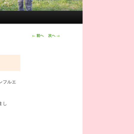
投稿ナビゲー
←
前へ
次へ
→
ション
ンフルエ
まし