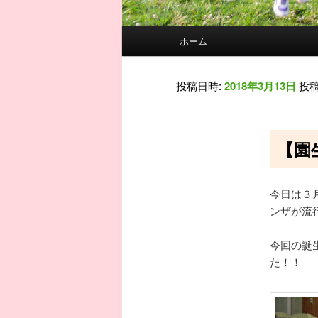
メインメニュー
ホーム
メインコンテンツへ移動
サブコンテンツへ移動
投稿日時:
2018年3月13日
投稿
【園
今日は３
ンザが流
今回の誕
た！！