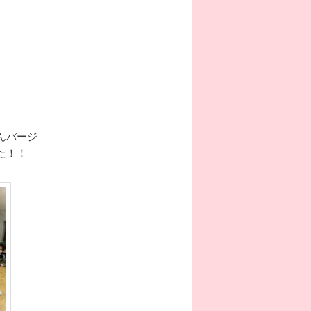
んバージ
た！！