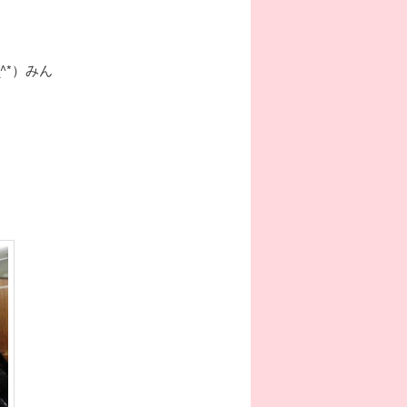
^*）みん