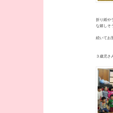
折り紙や
な嬉しそ
続いてお
３歳児さ