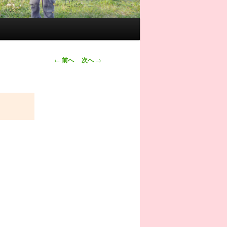
投稿ナビゲー
←
前へ
次へ
→
ション