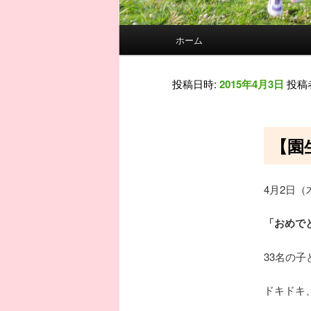
メインメニュー
ホーム
メインコンテンツへ移動
サブコンテンツへ移動
投稿日時:
2015年4月3日
投稿
【園
4月2日
「おめで
33名の
ドキドキ