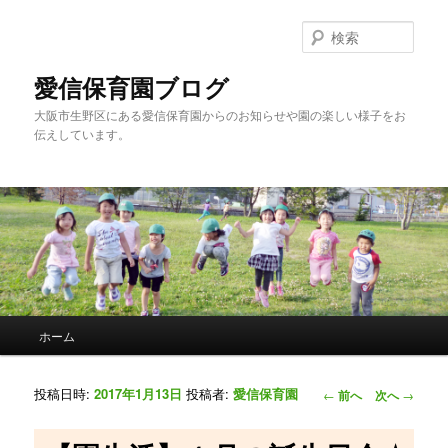
検
索
愛信保育園ブログ
大阪市生野区にある愛信保育園からのお知らせや園の楽しい様子をお
伝えしています。
メインメニュー
ホーム
メインコンテンツへ移動
サブコンテンツへ移動
投稿ナビゲーシ
投稿日時:
2017年1月13日
投稿者:
愛信保育園
←
前へ
次へ
→
ョン