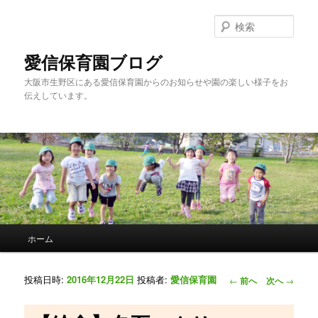
検
索
愛信保育園ブログ
大阪市生野区にある愛信保育園からのお知らせや園の楽しい様子をお
伝えしています。
メインメニュー
ホーム
メインコンテンツへ移動
サブコンテンツへ移動
投稿ナビゲーシ
投稿日時:
2016年12月22日
投稿者:
愛信保育園
←
前へ
次へ
→
ョン