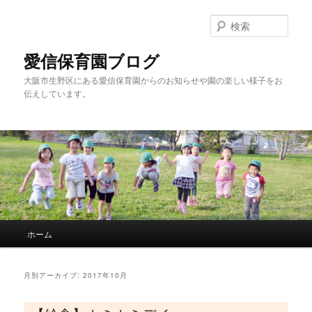
検
索
愛信保育園ブログ
大阪市生野区にある愛信保育園からのお知らせや園の楽しい様子をお
伝えしています。
メインメニュー
ホーム
メインコンテンツへ移動
サブコンテンツへ移動
月別アーカイブ:
2017年10月