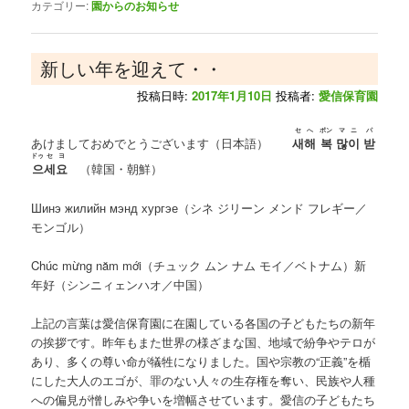
カテゴリー:
園からのお知らせ
新しい年を迎えて・・
投稿日時:
2017年1月10日
投稿者:
愛信保育園
セ
へ
ポン
マ
ニ
パ
あけましておめでとうございます（日本語）
새
해
복
많
이
받
ドゥ
セ
ヨ
으
세
요
（韓国・朝鮮）
Шинэ жилийн мэнд хургэе（シネ ジリーン メンド フレギー／
モンゴル）
Chúc mừng năm mới（チュック ムン ナム モイ／ベトナム）新
年好（シンニィェンハオ／中国）
上記の言葉は愛信保育園に在園している各国の子どもたちの新年
の挨拶です。昨年もまた世界の様ざまな国、地域で紛争やテロが
あり、多くの尊い命が犠牲になりました。国や宗教の“正義”を楯
にした大人のエゴが、罪のない人々の生存権を奪い、民族や人種
への偏見が憎しみや争いを増幅させています。愛信の子どもたち