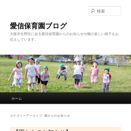
検
索
愛信保育園ブログ
大阪市生野区にある愛信保育園からのお知らせや園の楽しい様子をお
伝えしています。
メインメニュー
ホーム
メインコンテンツへ移動
サブコンテンツへ移動
カテゴリーアーカイブ:
園からのお知らせ