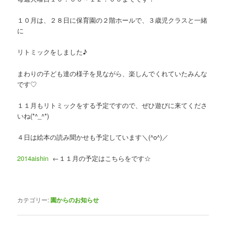
１０月は、２８日に保育園の２階ホールで、３歳児クラスと一緒
に
リトミックをしました♪
まわりの子ども達の様子を見ながら、楽しんでくれていたみんな
です♡
１１月もリトミックをする予定ですので、ぜひ遊びに来てくださ
いね(*^_^*)
４日は絵本の読み聞かせも予定しています＼(^o^)／
2014aishin
←１１月の予定はこちらをです☆
カテゴリー:
園からのお知らせ