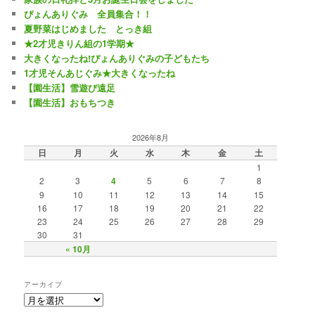
ぴょんありぐみ 全員集合！！
夏野菜はじめました とっき組
★2才児きりん組の1学期★
大きくなったね!ぴょんありぐみの子どもたち
1才児そんあじぐみ★大きくなったね
【園生活】雪遊び遠足
【園生活】おもちつき
2026年8月
日
月
火
水
木
金
土
1
2
3
4
5
6
7
8
9
10
11
12
13
14
15
16
17
18
19
20
21
22
23
24
25
26
27
28
29
30
31
« 10月
アーカイブ