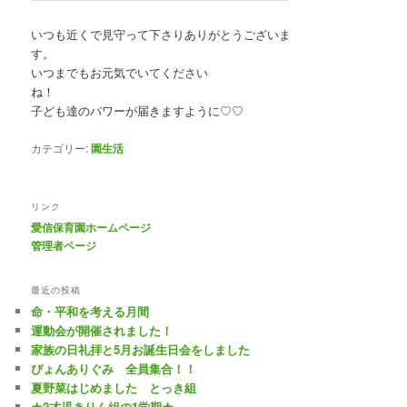
いつも近くで見守って下さりありがとうございま
す
いつまでもお元気でいてください
ね
子ども達のパワーが届きますように♡♡
カテゴリー:
園生活
リンク
愛信保育園ホームページ
管理者ページ
最近の投稿
命・平和を考える月間
運動会が開催されました！
家族の日礼拝と5月お誕生日会をしました
ぴょんありぐみ 全員集合！！
夏野菜はじめました とっき組
★2才児きりん組の1学期★