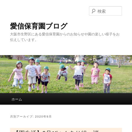
検
索
愛信保育園ブログ
大阪市生野区にある愛信保育園からのお知らせや園の楽しい様子をお
伝えしています。
メインメニュー
ホーム
メインコンテンツへ移動
サブコンテンツへ移動
月別アーカイブ:
2020年9月