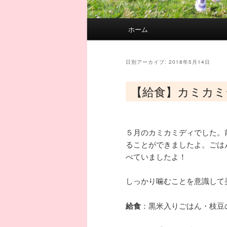
メインメニュー
ホーム
メインコンテンツへ移動
サブコンテンツへ移動
日別アーカイブ:
2018年5月14日
【給食】カミカミ
５月のカミカミディでした。
ることができましたよ。ごは
べていましたよ！
しっかり噛むことを意識して美
給食
：黒米入りごはん・枝豆