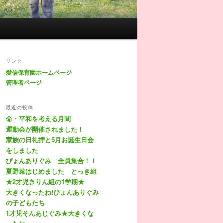
リンク
愛信保育園ホームページ
管理者ページ
最近の投稿
命・平和を考える月間
運動会が開催されました！
家族の日礼拝と5月お誕生日会
をしました
ぴょんありぐみ 全員集合！！
夏野菜はじめました とっき組
★2才児きりん組の1学期★
大きくなったね!ぴょんありぐみ
の子どもたち
1才児そんあじぐみ★大きくな