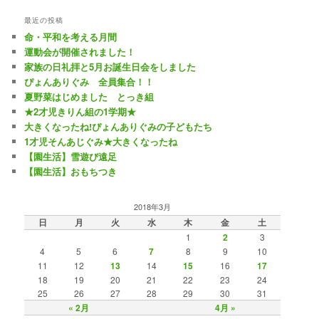
最近の投稿
命・平和を考える月間
運動会が開催されました！
家族の日礼拝と5月お誕生日会をしました
ぴょんありぐみ 全員集合！！
夏野菜はじめました とっき組
★2才児きりん組の1学期★
大きくなったね!ぴょんありぐみの子どもたち
1才児そんあじぐみ★大きくなったね
【園生活】雪遊び遠足
【園生活】おもちつき
2018年3月
日
月
火
水
木
金
土
1
2
3
4
5
6
7
8
9
10
11
12
13
14
15
16
17
18
19
20
21
22
23
24
25
26
27
28
29
30
31
« 2月
4月 »