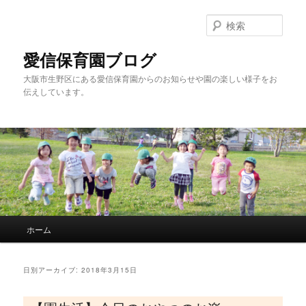
検
索
愛信保育園ブログ
大阪市生野区にある愛信保育園からのお知らせや園の楽しい様子をお
伝えしています。
メインメニュー
ホーム
メインコンテンツへ移動
サブコンテンツへ移動
日別アーカイブ:
2018年3月15日