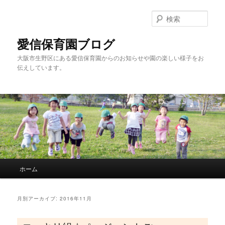
検
索
愛信保育園ブログ
大阪市生野区にある愛信保育園からのお知らせや園の楽しい様子をお
伝えしています。
メインメニュー
ホーム
メインコンテンツへ移動
サブコンテンツへ移動
月別アーカイブ:
2016年11月