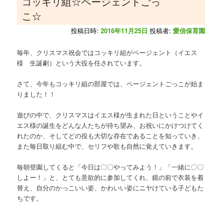
コッキリ組☆ページェントごっ
こ☆
投稿日時:
2016年11月25日
投稿者:
愛信保育園
毎年、クリスマス祝会ではコッキリ組がページェント（イエス
様 生誕劇）という大役を任されています。
さて、今年もコッキリ組の部屋では、ページェントごっこが始ま
りました！！
遊びの中で、クリスマスはイエス様が生まれた日ということやイ
エス様の誕生をどんな人たちが待ち望み、お祝いにかけつけてく
れたのか、そしてどの役も大切な存在であることを知っていき、
また毎日取り組む中で、セリフや歌も自然に覚えていきます。
毎朝登園してくると「今日は〇〇やってみよう！」「一緒に〇〇
しよー！」と、とても意欲的に参加してくれ、鏡の前で衣装を着
替え、自分のかっこいい姿、かわいい姿にニヤけている子どもた
ちです。