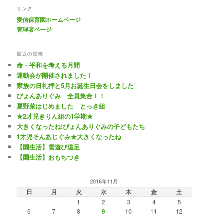
リンク
愛信保育園ホームページ
管理者ページ
最近の投稿
命・平和を考える月間
運動会が開催されました！
家族の日礼拝と5月お誕生日会をしました
ぴょんありぐみ 全員集合！！
夏野菜はじめました とっき組
★2才児きりん組の1学期★
大きくなったね!ぴょんありぐみの子どもたち
1才児そんあじぐみ★大きくなったね
【園生活】雪遊び遠足
【園生活】おもちつき
2016年11月
日
月
火
水
木
金
土
1
2
3
4
5
6
7
8
9
10
11
12