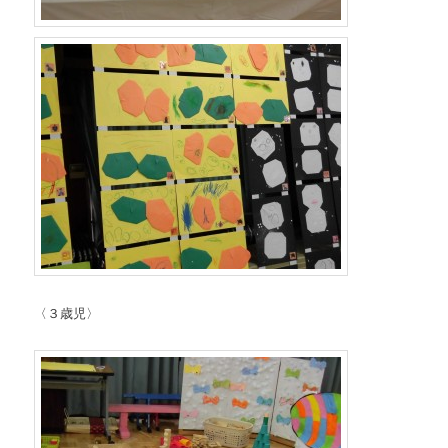
〈３歳児〉