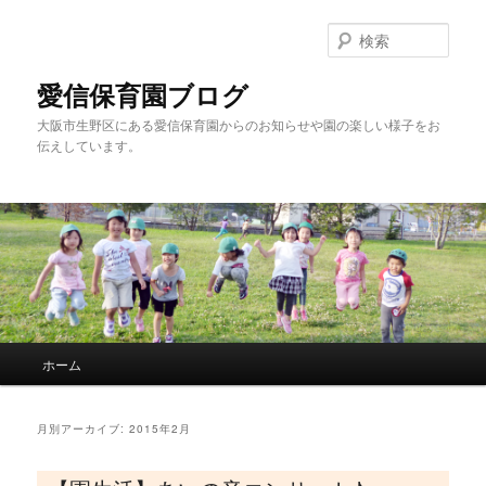
検
索
愛信保育園ブログ
大阪市生野区にある愛信保育園からのお知らせや園の楽しい様子をお
伝えしています。
メインメニュー
ホーム
メインコンテンツへ移動
サブコンテンツへ移動
月別アーカイブ:
2015年2月