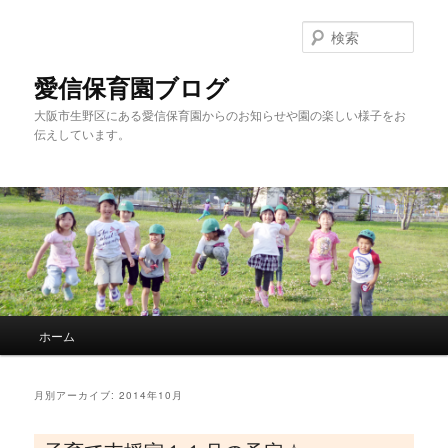
検
索
愛信保育園ブログ
大阪市生野区にある愛信保育園からのお知らせや園の楽しい様子をお
伝えしています。
メインメニュー
ホーム
メインコンテンツへ移動
サブコンテンツへ移動
月別アーカイブ:
2014年10月