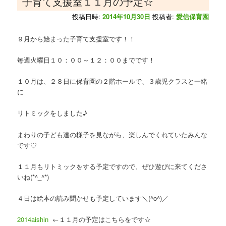
子育て支援室１１月の予定☆
投稿日時:
2014年10月30日
投稿者:
愛信保育園
９月から始まった子育て支援室です！！
毎週火曜日１０：００～１２：００までです！
１０月は、２８日に保育園の２階ホールで、３歳児クラスと一緒
に
リトミックをしました♪
まわりの子ども達の様子を見ながら、楽しんでくれていたみんな
です♡
１１月もリトミックをする予定ですので、ぜひ遊びに来てくださ
いね(*^_^*)
４日は絵本の読み聞かせも予定しています＼(^o^)／
2014aishin
←１１月の予定はこちらをです☆