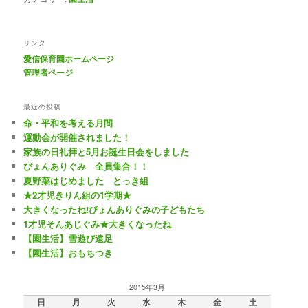
リンク
愛信保育園ホームページ
管理者ページ
最近の投稿
命・平和を考える月間
運動会が開催されました！
家族の日礼拝と5月お誕生日会をしました
ぴょんありぐみ 全員集合！！
夏野菜はじめました とっき組
★2才児きりん組の1学期★
大きくなったね!ぴょんありぐみの子どもたち
1才児そんあじぐみ★大きくなったね
【園生活】雪遊び遠足
【園生活】おもちつき
2015年3月
日
月
火
水
木
金
土