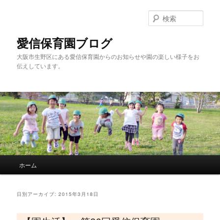
検
索
愛信保育園ブログ
大阪市生野区にある愛信保育園からのお知らせや園の楽しい様子をお
伝えしています。
メインメニュー
ホーム
メインコンテンツへ移動
サブコンテンツへ移動
日別アーカイブ:
2015年3月18日