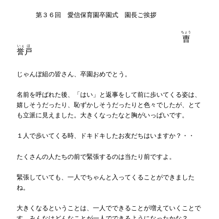
第３６回 愛信保育園卒園式 園長ご挨拶
ちょう
曺
いぇ
ほ
誉
戸
じゃんぼ組の皆さん、卒園おめでとう。
名前を呼ばれた後、「はい」と返事をして前に歩いてくる姿は、
嬉しそうだったり、恥ずかしそうだったりと色々でしたが、とて
も立派に見えました。大きくなったなと胸がいっぱいです。
１人で歩いてくる時、ドキドキしたお友だちはいますか？・・
たくさんの人たちの前で緊張するのは当たり前ですよ。
緊張していても、一人でちゃんと入ってくることができました
ね。
大きくなるということは、一人でできることが増えていくことで
す。みんなはどんなことが一人でできるようになったかな？